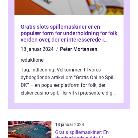
Gratis slots spillemaskiner er en
populær form for underholdning for folk
verden over, der er interesserede i
casino spil
18 januar 2024
Peter Mortensen
redaktionel
Tag: Indledning: Velkommen til vores
dybdegående artikel om “Gratis Online Spil
DK” – en populær platform for folk, der
elsker casino spil. Her vil vi præsentere dig
for alt, hvad du...
18 januar 2024
Gratis spillemaskiner: En