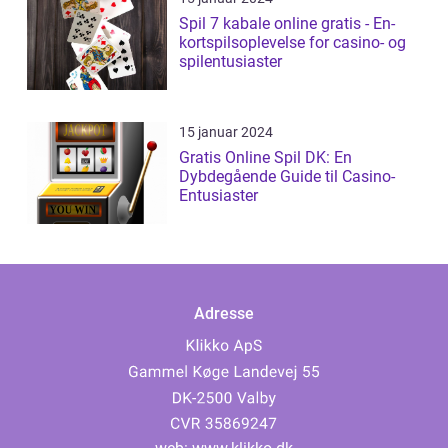
Spil 7 kabale online gratis - En-
kortspilsoplevelse for casino- og
spilentusiaster
15 januar 2024
Gratis Online Spil DK: En
Dybdegående Guide til Casino-
Entusiaster
Adresse