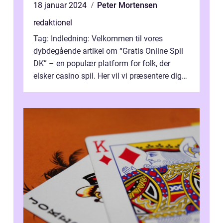
18 januar 2024
Peter Mortensen
redaktionel
Tag: Indledning: Velkommen til vores
dybdegående artikel om “Gratis Online Spil
DK” – en populær platform for folk, der
elsker casino spil. Her vil vi præsentere dig
for alt, hvad du...