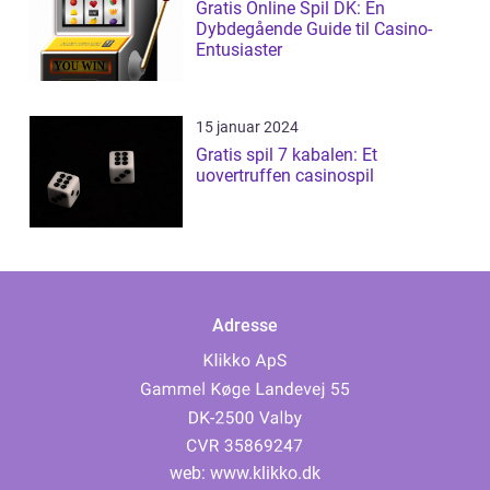
Gratis Online Spil DK: En
Dybdegående Guide til Casino-
Entusiaster
15 januar 2024
Gratis spil 7 kabalen: Et
uovertruffen casinospil
Adresse
web:
www.klikko.dk