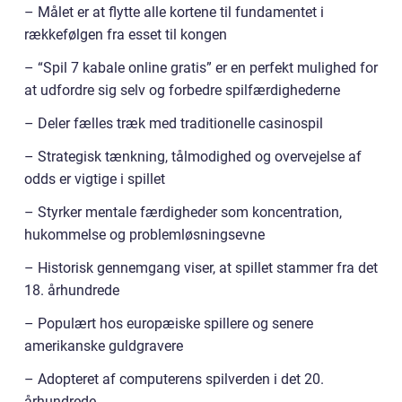
– Målet er at flytte alle kortene til fundamentet i
rækkefølgen fra esset til kongen
– “Spil 7 kabale online gratis” er en perfekt mulighed for
at udfordre sig selv og forbedre spilfærdighederne
– Deler fælles træk med traditionelle casinospil
– Strategisk tænkning, tålmodighed og overvejelse af
odds er vigtige i spillet
– Styrker mentale færdigheder som koncentration,
hukommelse og problemløsningsevne
– Historisk gennemgang viser, at spillet stammer fra det
18. århundrede
– Populært hos europæiske spillere og senere
amerikanske guldgravere
– Adopteret af computerens spilverden i det 20.
århundrede