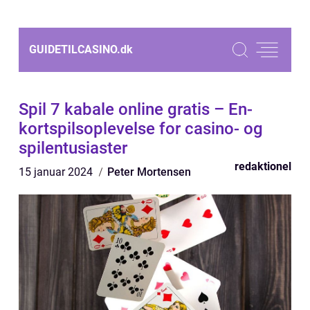
GUIDETILCASINO.
dk
Spil 7 kabale online gratis – En-
kortspilsoplevelse for casino- og
spilentusiaster
redaktionel
15 januar 2024
Peter Mortensen