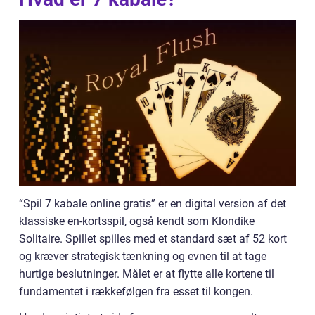
“Spil 7 kabale online gratis” er en digital version af det
klassiske en-kortsspil, også kendt som Klondike
Solitaire. Spillet spilles med et standard sæt af 52 kort
og kræver strategisk tænkning og evnen til at tage
hurtige beslutninger. Målet er at flytte alle kortene til
fundamentet i rækkefølgen fra esset til kongen.