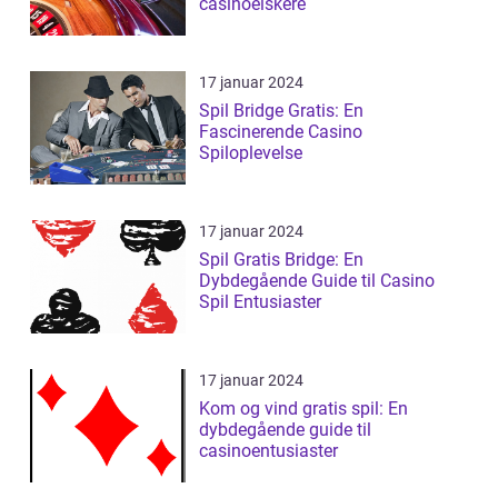
casinoelskere
17 januar 2024
Spil Bridge Gratis: En
Fascinerende Casino
Spiloplevelse
17 januar 2024
Spil Gratis Bridge: En
Dybdegående Guide til Casino
Spil Entusiaster
17 januar 2024
Kom og vind gratis spil: En
dybdegående guide til
casinoentusiaster