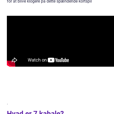
for at blive klogere på dette spændende kortspil
.
Hvad er 7 kabale?