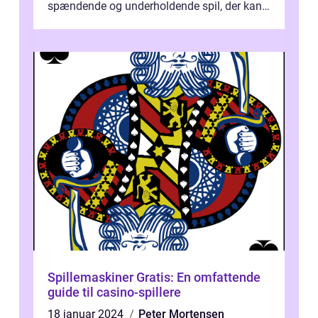
spændende og underholdende spil, der kan
fange enhver spilaficionados opmærk...
Spillemaskiner Gratis: En omfattende
guide til casino-spillere
18 januar 2024
Peter Mortensen