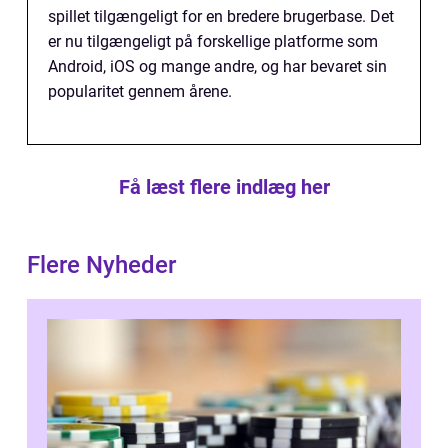
spillet tilgængeligt for en bredere brugerbase. Det
er nu tilgængeligt på forskellige platforme som
Android, iOS og mange andre, og har bevaret sin
popularitet gennem årene.
Få læst flere indlæg her
Flere Nyheder