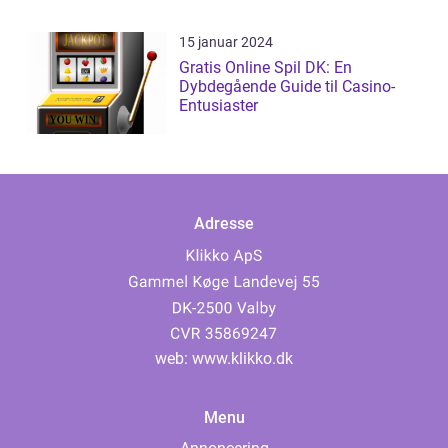
15 januar 2024
Gratis Online Spil DK: En
Dybdegående Guide til Casino-
Entusiaster
Adresse
web:
www.klikko.dk
Menu