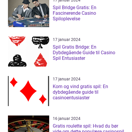
Spil Bridge Gratis: En
Fascinerende Casino
Spiloplevelse
17 januar 2024
Spil Gratis Bridge: En
Dybdegående Guide til Casino
Spil Entusiaster
17 januar 2024
Kom og vind gratis spil: En
dybdegående guide til
casinoentusiaster
16 januar 2024
Gratis roulette spil: Hvad du bør
vide om dette populære casinospil