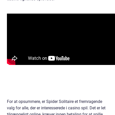
For at opsummere, er Spider Solitaire et fremragende
valg for alle, der er interesserede i casino spil. Det er let
tilgængeligt online, kræver ingen betaling for at spille,