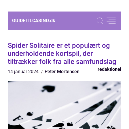
GUIDETILCASINO.
dk
Spider Solitaire er et populært og
underholdende kortspil, der
tiltrækker folk fra alle samfundslag
redaktionel
14 januar 2024
Peter Mortensen