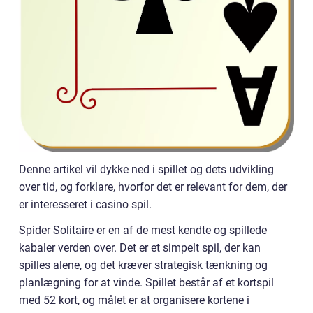
Denne artikel vil dykke ned i spillet og dets udvikling
over tid, og forklare, hvorfor det er relevant for dem, der
er interesseret i casino spil.
Spider Solitaire er en af de mest kendte og spillede
kabaler verden over. Det er et simpelt spil, der kan
spilles alene, og det kræver strategisk tænkning og
planlægning for at vinde. Spillet består af et kortspil
med 52 kort, og målet er at organisere kortene i