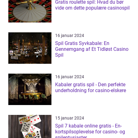
Gratis roulette spil: Hvad du bør
vide om dette populære casinospil
16 januar 2024
Spil Gratis Syvkabale: En
Gennemgang af Et Tidløst Casino
Spil
16 januar 2024
Kabaler gratis spil - Den perfekte
underholdning for casino-elskere
15 januar 2024
Spil 7 kabale online gratis - En-
kortspilsoplevelse for casino- og
spilentusiaster