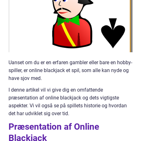
Uanset om du er en erfaren gambler eller bare en hobby-
spiller, er online blackjack et spil, som alle kan nyde og
have sjov med.
I denne artikel vil vi give dig en omfattende
præsentation af online blackjack og dets vigtigste
aspekter. Vi vil også se på spillets historie og hvordan
det har udviklet sig over tid.
Præsentation af Online
Blackjack