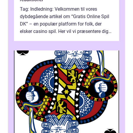
Tag: Indledning: Velkommen til vores
dybdegående artikel om “Gratis Online Spil
DK” – en populær platform for folk, der
elsker casino spil. Her vil vi præsentere dig
for alt, hvad du...