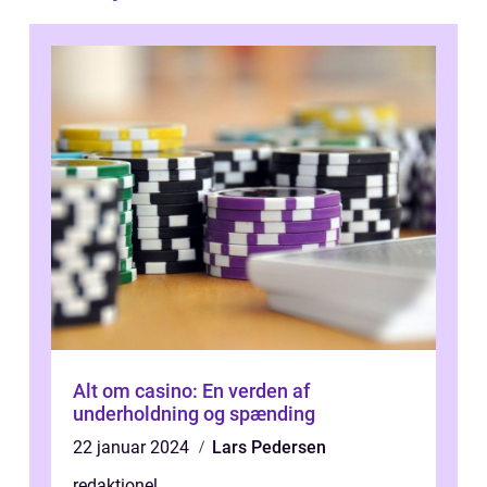
Alt om casino: En verden af
underholdning og spænding
22 januar 2024
Lars Pedersen
redaktionel