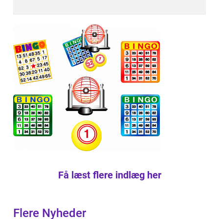
Få læst flere indlæg her
Flere Nyheder