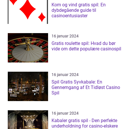
Kom og vind gratis spil: En
dybdegående guide til
casinoentusiaster
16 januar 2024
Gratis roulette spil: Hvad du bør
vide om dette populære casinospil
16 januar 2024
Spil Gratis Syvkabale: En
Gennemgang af Et Tidløst Casino
Spil
16 januar 2024
Kabaler gratis spil - Den perfekte
underholdning for casino-elskere