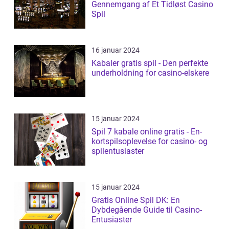
Gennemgang af Et Tidløst Casino
Spil
16 januar 2024
Kabaler gratis spil - Den perfekte
underholdning for casino-elskere
15 januar 2024
Spil 7 kabale online gratis - En-
kortspilsoplevelse for casino- og
spilentusiaster
15 januar 2024
Gratis Online Spil DK: En
Dybdegående Guide til Casino-
Entusiaster