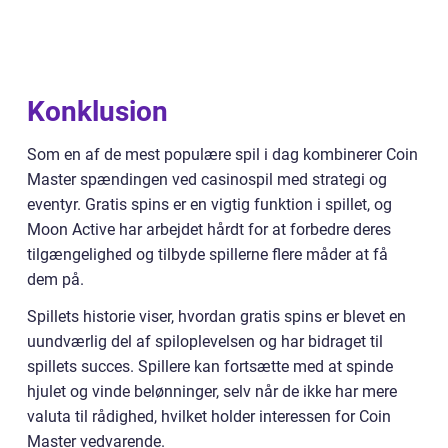
Konklusion
Som en af de mest populære spil i dag kombinerer Coin
Master spændingen ved casinospil med strategi og
eventyr. Gratis spins er en vigtig funktion i spillet, og
Moon Active har arbejdet hårdt for at forbedre deres
tilgængelighed og tilbyde spillerne flere måder at få
dem på.
Spillets historie viser, hvordan gratis spins er blevet en
uundværlig del af spiloplevelsen og har bidraget til
spillets succes. Spillere kan fortsætte med at spinde
hjulet og vinde belønninger, selv når de ikke har mere
valuta til rådighed, hvilket holder interessen for Coin
Master vedvarende.