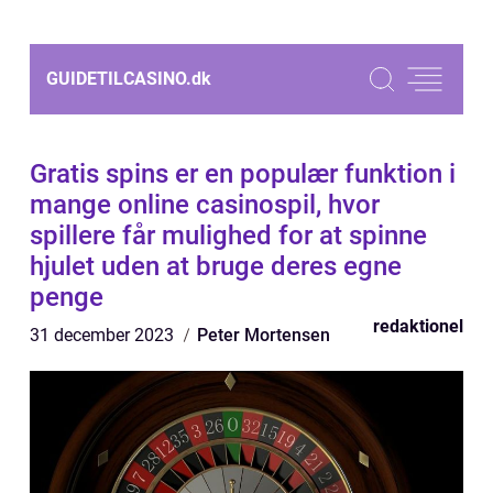
GUIDETILCASINO.
dk
Gratis spins er en populær funktion i
mange online casinospil, hvor
spillere får mulighed for at spinne
hjulet uden at bruge deres egne
penge
redaktionel
31 december 2023
Peter Mortensen