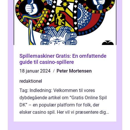
Spillemaskiner Gratis: En omfattende
guide til casino-spillere
18 januar 2024
Peter Mortensen
redaktionel
Tag: Indledning: Velkommen til vores
dybdegående artikel om “Gratis Online Spil
DK” – en populær platform for folk, der
elsker casino spil. Her vil vi præsentere dig
for alt, hvad du...