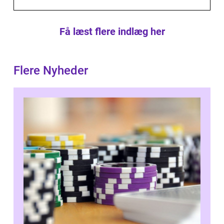
Få læst flere indlæg her
Flere Nyheder