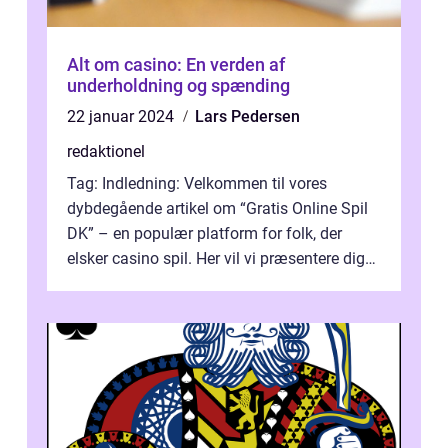
Alt om casino: En verden af
underholdning og spænding
22 januar 2024
Lars Pedersen
redaktionel
Tag: Indledning: Velkommen til vores
dybdegående artikel om “Gratis Online Spil
DK” – en populær platform for folk, der
elsker casino spil. Her vil vi præsentere dig
for alt, hvad du...