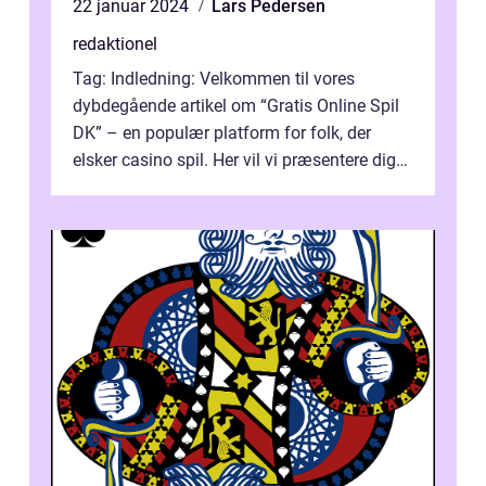
22 januar 2024
Lars Pedersen
redaktionel
Tag: Indledning: Velkommen til vores
dybdegående artikel om “Gratis Online Spil
DK” – en populær platform for folk, der
elsker casino spil. Her vil vi præsentere dig
for alt, hvad du...