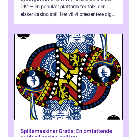
DK” – en populær platform for folk, der
elsker casino spil. Her vil vi præsentere dig
for alt, hvad du...
Spillemaskiner Gratis: En omfattende