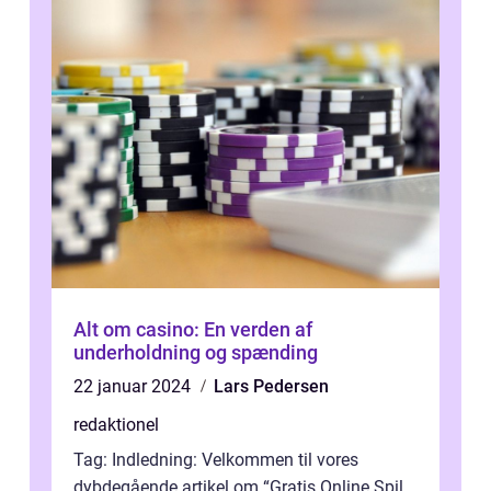
Alt om casino: En verden af
underholdning og spænding
22 januar 2024
Lars Pedersen
redaktionel
Tag: Indledning: Velkommen til vores
dybdegående artikel om “Gratis Online Spil