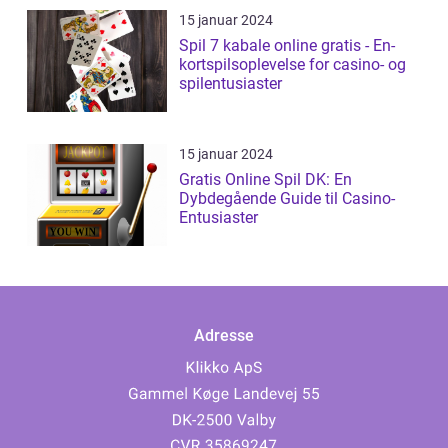
15 januar 2024
Spil 7 kabale online gratis - En-
kortspilsoplevelse for casino- og
spilentusiaster
15 januar 2024
Gratis Online Spil DK: En
Dybdegående Guide til Casino-
Entusiaster
Adresse