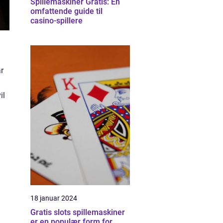
Spillemaskiner Gratis: En
omfattende guide til
casino-spillere
r
il
18 januar 2024
Gratis slots spillemaskiner
er en populær form for