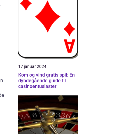
r
17 januar 2024
Kom og vind gratis spil: En
en
dybdegående guide til
casinoentusiaster
de
t