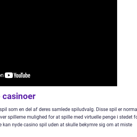
e casinoer
 spil som en del af deres samlede spiludvalg. Disse spil er norma
ver spillerne mulighed for at spille med virtuelle penge i stedet f
ere kan nyde casino spil uden at skulle bekymre sig om at miste