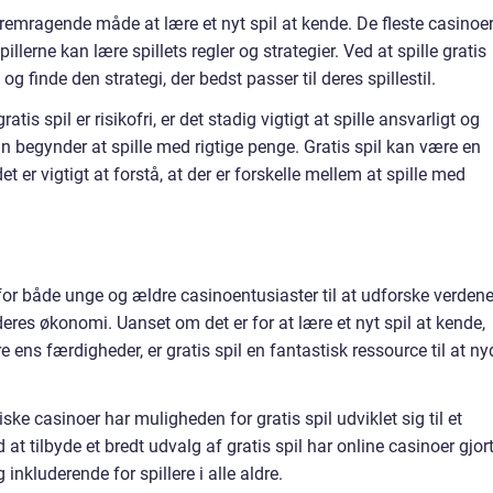
 fremragende måde at lære et nyt spil at kende. De fleste casinoe
illerne kan lære spillets regler og strategier. Ved at spille gratis
og finde den strategi, der bedst passer til deres spillestil.
tis spil er risikofri, er det stadig vigtigt at spille ansvarligt og
an begynder at spille med rigtige penge. Gratis spil kan være en
et er vigtigt at forstå, at der er forskelle mellem at spille med
 for både unge og ældre casinoentusiaster til at udforske verden
 deres økonomi. Uanset om det er for at lære et nyt spil at kende,
e ens færdigheder, er gratis spil en fantastisk ressource til at ny
ke casinoer har muligheden for gratis spil udviklet sig til et
 at tilbyde et bredt udvalg af gratis spil har online casinoer gjor
nkluderende for spillere i alle aldre.