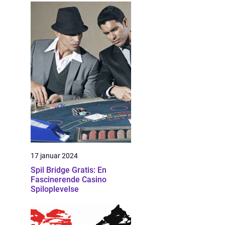
17 januar 2024
Spil Bridge Gratis: En
Fascinerende Casino
Spiloplevelse