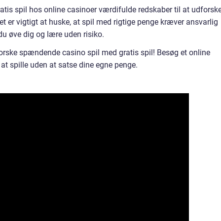
atis spil hos online casinoer værdifulde redskaber til at udforsk
t er vigtigt at huske, at spil med rigtige penge kræver ansvarlig
u øve dig og lære uden risiko.
forske spændende casino spil med gratis spil! Besøg et online
t spille uden at satse dine egne penge.