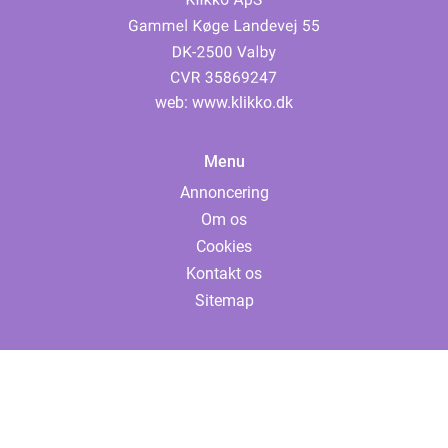
web:
www.klikko.dk
Menu
Annoncering
Om os
Cookies
Kontakt os
Sitemap