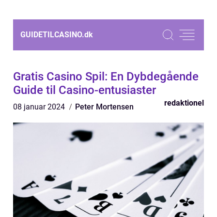
GUIDETILCASINO.
dk
Gratis Casino Spil: En Dybdegående
Guide til Casino-entusiaster
redaktionel
08 januar 2024
Peter Mortensen