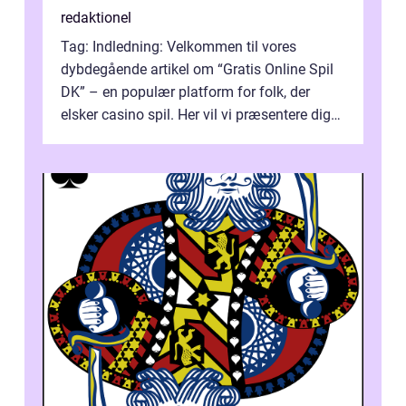
redaktionel
Tag: Indledning: Velkommen til vores
dybdegående artikel om “Gratis Online Spil
DK” – en populær platform for folk, der
elsker casino spil. Her vil vi præsentere dig
for alt, hvad du...