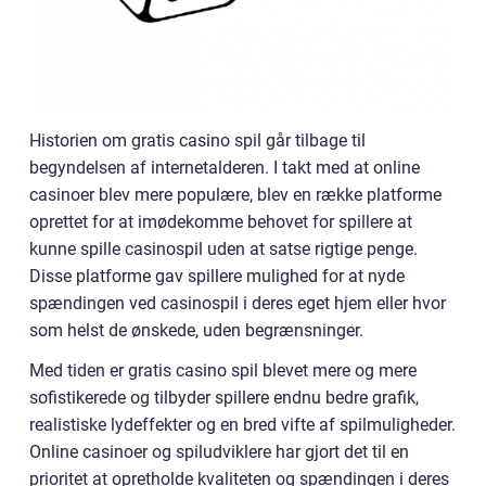
Historien om gratis casino spil går tilbage til
begyndelsen af internetalderen. I takt med at online
casinoer blev mere populære, blev en række platforme
oprettet for at imødekomme behovet for spillere at
kunne spille casinospil uden at satse rigtige penge.
Disse platforme gav spillere mulighed for at nyde
spændingen ved casinospil i deres eget hjem eller hvor
som helst de ønskede, uden begrænsninger.
Med tiden er gratis casino spil blevet mere og mere
sofistikerede og tilbyder spillere endnu bedre grafik,
realistiske lydeffekter og en bred vifte af spilmuligheder.
Online casinoer og spiludviklere har gjort det til en
prioritet at opretholde kvaliteten og spændingen i deres