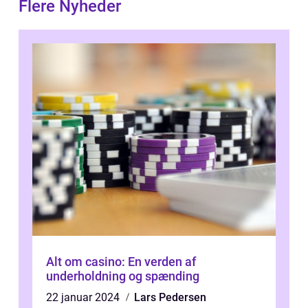
Flere Nyheder
Alt om casino: En verden af
underholdning og spænding
22 januar 2024
Lars Pedersen