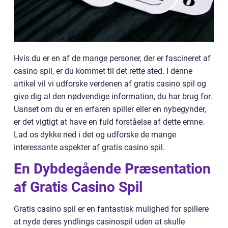
Hvis du er en af de mange personer, der er fascineret af
casino spil, er du kommet til det rette sted. I denne
artikel vil vi udforske verdenen af gratis casino spil og
give dig al den nødvendige information, du har brug for.
Uanset om du er en erfaren spiller eller en nybegynder,
er det vigtigt at have en fuld forståelse af dette emne.
Lad os dykke ned i det og udforske de mange
interessante aspekter af gratis casino spil.
En Dybdegående Præsentation
af Gratis Casino Spil
Gratis casino spil er en fantastisk mulighed for spillere
at nyde deres yndlings casinospil uden at skulle