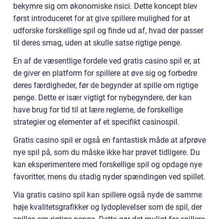
bekymre sig om økonomiske risici. Dette koncept blev
først introduceret for at give spillere mulighed for at
udforske forskellige spil og finde ud af, hvad der passer
til deres smag, uden at skulle satse rigtige penge.
En af de væsentlige fordele ved gratis casino spil er, at
de giver en platform for spillere at øve sig og forbedre
deres færdigheder, før de begynder at spille om rigtige
penge. Dette er især vigtigt for nybegyndere, der kan
have brug for tid til at lære reglerne, de forskellige
strategier og elementer af et specifikt casinospil.
Gratis casino spil er også en fantastisk måde at afprøve
nye spil på, som du måske ikke har prøvet tidligere. Du
kan eksperimentere med forskellige spil og opdage nye
favoritter, mens du stadig nyder spændingen ved spillet.
Via gratis casino spil kan spillere også nyde de samme
høje kvalitetsgrafikker og lydoplevelser som de spil, der