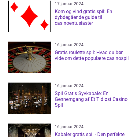
17 januar 2024
Kom og vind gratis spil: En
dybdegående guide til
casinoentusiaster
16 januar 2024
Gratis roulette spil: Hvad du bør
vide om dette populære casinospil
16 januar 2024
Spil Gratis Syvkabale: En
Gennemgang af Et Tidløst Casino
Spil
16 januar 2024
Kabaler gratis spil - Den perfekte