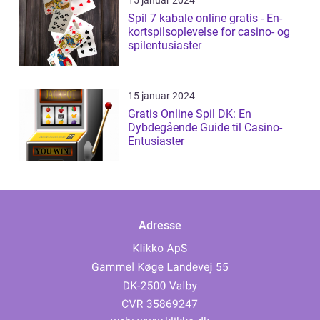
15 januar 2024
Spil 7 kabale online gratis - En-
kortspilsoplevelse for casino- og
spilentusiaster
15 januar 2024
Gratis Online Spil DK: En
Dybdegående Guide til Casino-
Entusiaster
Adresse