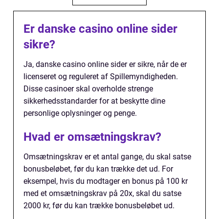
Er danske casino online sider
sikre?
Ja, danske casino online sider er sikre, når de er
licenseret og reguleret af Spillemyndigheden.
Disse casinoer skal overholde strenge
sikkerhedsstandarder for at beskytte dine
personlige oplysninger og penge.
Hvad er omsætningskrav?
Omsætningskrav er et antal gange, du skal satse
bonusbeløbet, før du kan trække det ud. For
eksempel, hvis du modtager en bonus på 100 kr
med et omsætningskrav på 20x, skal du satse
2000 kr, før du kan trække bonusbeløbet ud.