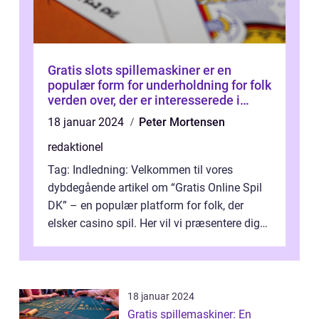
Gratis slots spillemaskiner er en
populær form for underholdning for folk
verden over, der er interesserede i
casino spil
18 januar 2024
Peter Mortensen
redaktionel
Tag: Indledning: Velkommen til vores
dybdegående artikel om “Gratis Online Spil
DK” – en populær platform for folk, der
elsker casino spil. Her vil vi præsentere dig
for alt, hvad du...
18 januar 2024
Gratis spillemaskiner: En