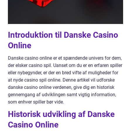
Introduktion til Danske Casino
Online
Danske casino online er et spændende univers for dem,
der elsker casino spil. Uanset om du er en erfaren spiller
eller nybegynder, er der en bred vifte af muligheder for
at nyde casino spil online. Denne artikel vil udforske
danske casino online verdenen, give dig en historisk
gennemgang af udviklingen samt vigtig information,
som enhver spiller bør vide.
Historisk udvikling af Danske
Casino Online