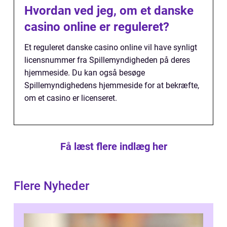
Hvordan ved jeg, om et danske
casino online er reguleret?
Et reguleret danske casino online vil have synligt
licensnummer fra Spillemyndigheden på deres
hjemmeside. Du kan også besøge
Spillemyndighedens hjemmeside for at bekræfte,
om et casino er licenseret.
Få læst flere indlæg her
Flere Nyheder