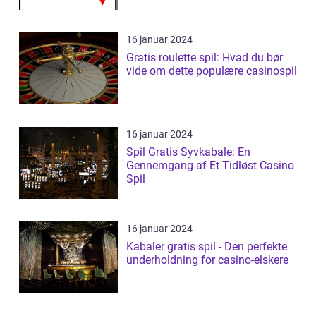
16 januar 2024
Gratis roulette spil: Hvad du bør
vide om dette populære casinospil
16 januar 2024
Spil Gratis Syvkabale: En
Gennemgang af Et Tidløst Casino
Spil
16 januar 2024
Kabaler gratis spil - Den perfekte
underholdning for casino-elskere