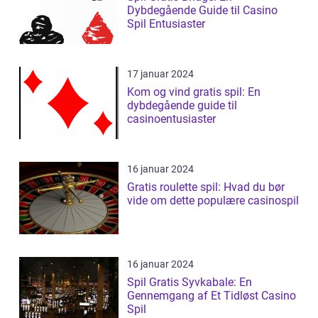
Dybdegående Guide til Casino
Spil Entusiaster
17 januar 2024
Kom og vind gratis spil: En
dybdegående guide til
casinoentusiaster
16 januar 2024
Gratis roulette spil: Hvad du bør
vide om dette populære casinospil
16 januar 2024
Spil Gratis Syvkabale: En
Gennemgang af Et Tidløst Casino
Spil