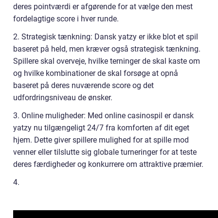
deres pointværdi er afgørende for at vælge den mest
fordelagtige score i hver runde.
2. Strategisk tænkning: Dansk yatzy er ikke blot et spil
baseret på held, men kræver også strategisk tænkning.
Spillere skal overveje, hvilke terninger de skal kaste om
og hvilke kombinationer de skal forsøge at opnå
baseret på deres nuværende score og det
udfordringsniveau de ønsker.
3. Online muligheder: Med online casinospil er dansk
yatzy nu tilgængeligt 24/7 fra komforten af dit eget
hjem. Dette giver spillere mulighed for at spille mod
venner eller tilslutte sig globale turneringer for at teste
deres færdigheder og konkurrere om attraktive præmier.
4.