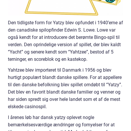
Den tidligste form for Yatzy blev opfundet i 1940’erne af
den canadiske spilopfinder Edwin S. Lowe. Lowe var
også kendt for at introducere det berømte Bingo-spil til
verden. Den oprindelige version af spillet, der blev kaldt
“Yacht” og senere kendt som “Yahtzee”, bestod af 5
terninger, en scoreblok og en kastekop.
Yahtzee blev importeret til Danmark i 1956 og blev
hurtigt populært blandt danske spillere. For at appellere
til den danske befolkning blev spillet omdøbt til “Yatzy”.
Det blev en favorit blandt danske familier og venner og
har siden spredt sig over hele landet som et af de mest
elskede casinospil.
I årenes løb har dansk yatzy oplevet nogle
bemærkelsesværdige ændringer og fornyelser for at