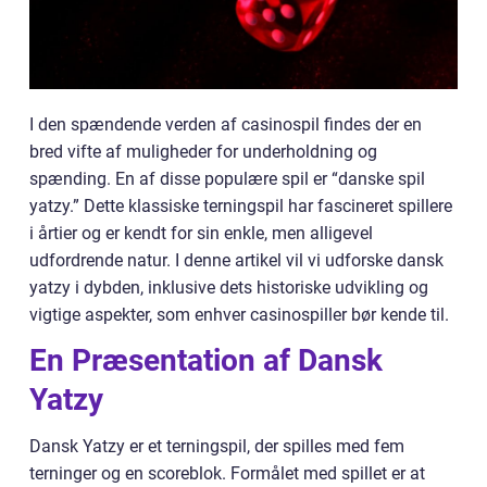
I den spændende verden af casinospil findes der en
bred vifte af muligheder for underholdning og
spænding. En af disse populære spil er “danske spil
yatzy.” Dette klassiske terningspil har fascineret spillere
i årtier og er kendt for sin enkle, men alligevel
udfordrende natur. I denne artikel vil vi udforske dansk
yatzy i dybden, inklusive dets historiske udvikling og
vigtige aspekter, som enhver casinospiller bør kende til.
En Præsentation af Dansk
Yatzy
Dansk Yatzy er et terningspil, der spilles med fem
terninger og en scoreblok. Formålet med spillet er at