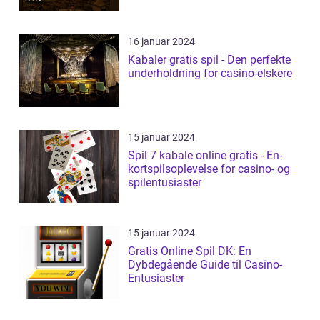
16 januar 2024
Kabaler gratis spil - Den perfekte
underholdning for casino-elskere
15 januar 2024
Spil 7 kabale online gratis - En-
kortspilsoplevelse for casino- og
spilentusiaster
15 januar 2024
Gratis Online Spil DK: En
Dybdegående Guide til Casino-
Entusiaster