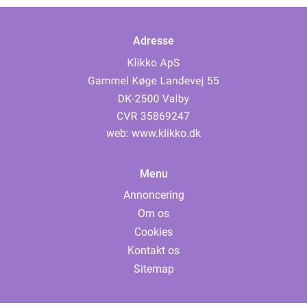
Adresse
web:
www.klikko.dk
Menu
Annoncering
Om os
Cookies
Kontakt os
Sitemap