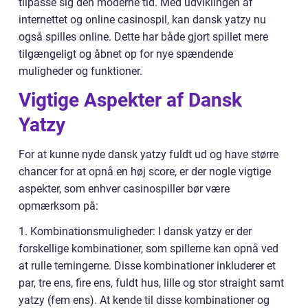
tilpasse sig den moderne tid. Med udviklingen af
internettet og online casinospil, kan dansk yatzy nu
også spilles online. Dette har både gjort spillet mere
tilgængeligt og åbnet op for nye spændende
muligheder og funktioner.
Vigtige Aspekter af Dansk
Yatzy
For at kunne nyde dansk yatzy fuldt ud og have større
chancer for at opnå en høj score, er der nogle vigtige
aspekter, som enhver casinospiller bør være
opmærksom på:
1. Kombinationsmuligheder: I dansk yatzy er der
forskellige kombinationer, som spillerne kan opnå ved
at rulle terningerne. Disse kombinationer inkluderer et
par, tre ens, fire ens, fuldt hus, lille og stor straight samt
yatzy (fem ens). At kende til disse kombinationer og