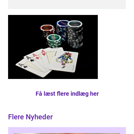
Få læst flere indlæg her
Flere Nyheder