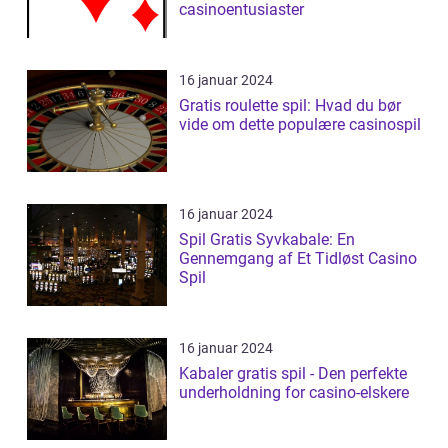
casinoentusiaster
16 januar 2024
Gratis roulette spil: Hvad du bør
vide om dette populære casinospil
16 januar 2024
Spil Gratis Syvkabale: En
Gennemgang af Et Tidløst Casino
Spil
16 januar 2024
Kabaler gratis spil - Den perfekte
underholdning for casino-elskere