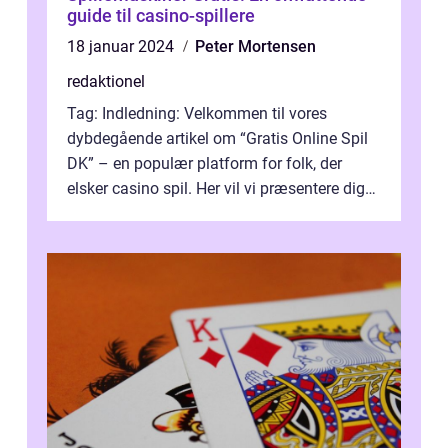
guide til casino-spillere
18 januar 2024
Peter Mortensen
redaktionel
Tag: Indledning: Velkommen til vores
dybdegående artikel om “Gratis Online Spil
DK” – en populær platform for folk, der
elsker casino spil. Her vil vi præsentere dig
for alt, hvad du...