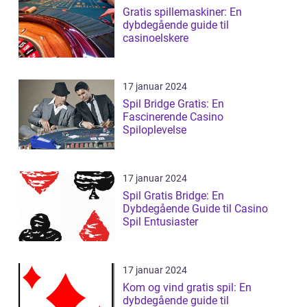
Gratis spillemaskiner: En
dybdegående guide til
casinoelskere
17 januar 2024
Spil Bridge Gratis: En
Fascinerende Casino
Spiloplevelse
17 januar 2024
Spil Gratis Bridge: En
Dybdegående Guide til Casino
Spil Entusiaster
17 januar 2024
Kom og vind gratis spil: En
dybdegående guide til