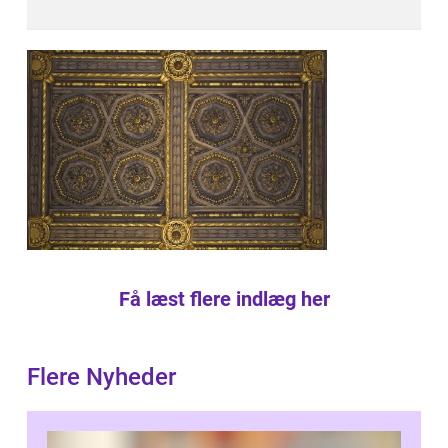
Få læst flere indlæg her
Flere Nyheder