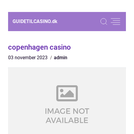
GUIDETILCASINO.
dk
copenhagen casino
03 november 2023
admin