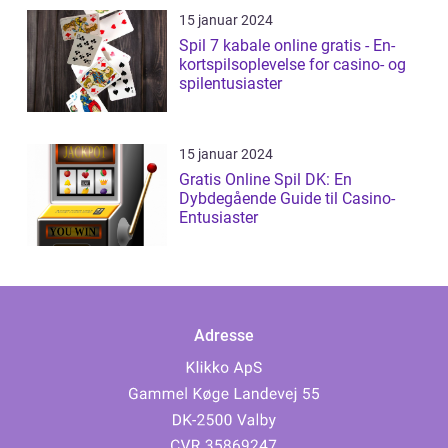
15 januar 2024
Spil 7 kabale online gratis - En-
kortspilsoplevelse for casino- og
spilentusiaster
15 januar 2024
Gratis Online Spil DK: En
Dybdegående Guide til Casino-
Entusiaster
Adresse