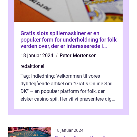
Gratis slots spillemaskiner er en
populær form for underholdning for folk
verden over, der er interesserede i
casino spil
18 januar 2024
Peter Mortensen
redaktionel
Tag: Indledning: Velkommen til vores
dybdegående artikel om “Gratis Online Spil
DK” – en populær platform for folk, der
elsker casino spil. Her vil vi præsentere dig
for alt, hvad du...
18 januar 2024