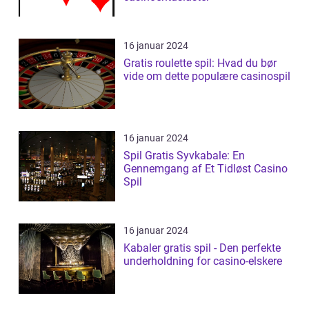
16 januar 2024
Gratis roulette spil: Hvad du bør
vide om dette populære casinospil
16 januar 2024
Spil Gratis Syvkabale: En
Gennemgang af Et Tidløst Casino
Spil
16 januar 2024
Kabaler gratis spil - Den perfekte
underholdning for casino-elskere