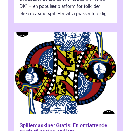
DK” – en populær platform for folk, der
elsker casino spil. Her vil vi præsentere dig
for alt, hvad du...
Spillemaskiner Gratis: En omfattende