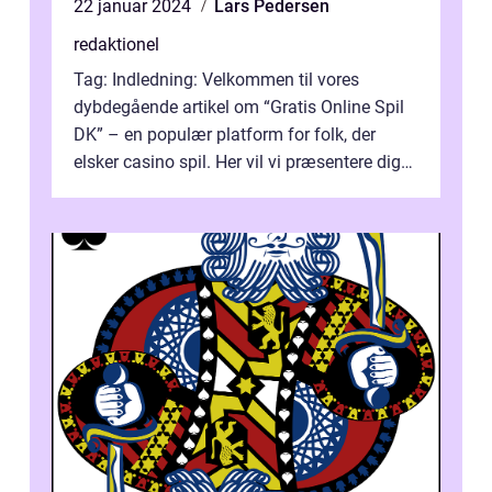
22 januar 2024
Lars Pedersen
redaktionel
Tag: Indledning: Velkommen til vores
dybdegående artikel om “Gratis Online Spil
DK” – en populær platform for folk, der
elsker casino spil. Her vil vi præsentere dig
for alt, hvad du...