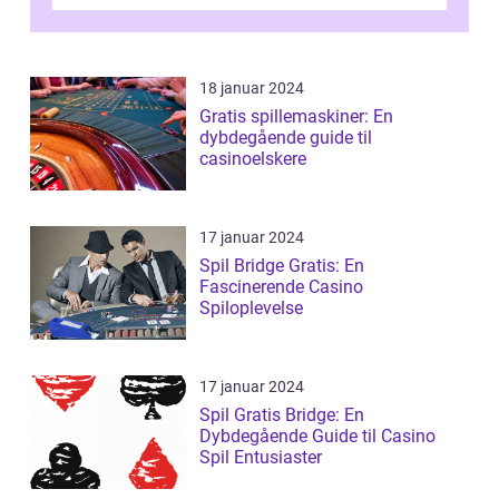
for alt, hvad du...
18 januar 2024
Gratis spillemaskiner: En
dybdegående guide til
casinoelskere
17 januar 2024
Spil Bridge Gratis: En
Fascinerende Casino
Spiloplevelse
17 januar 2024
Spil Gratis Bridge: En
Dybdegående Guide til Casino
Spil Entusiaster