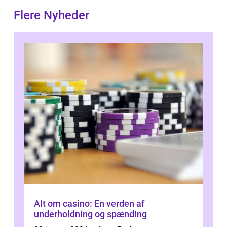
Flere Nyheder
Alt om casino: En verden af
underholdning og spænding