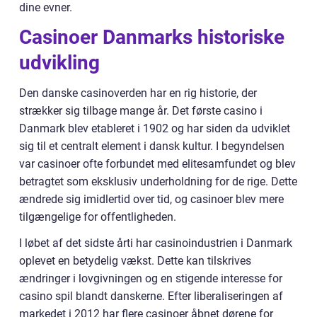
dine evner.
Casinoer Danmarks historiske
udvikling
Den danske casinoverden har en rig historie, der
strækker sig tilbage mange år. Det første casino i
Danmark blev etableret i 1902 og har siden da udviklet
sig til et centralt element i dansk kultur. I begyndelsen
var casinoer ofte forbundet med elitesamfundet og blev
betragtet som eksklusiv underholdning for de rige. Dette
ændrede sig imidlertid over tid, og casinoer blev mere
tilgængelige for offentligheden.
I løbet af det sidste årti har casinoindustrien i Danmark
oplevet en betydelig vækst. Dette kan tilskrives
ændringer i lovgivningen og en stigende interesse for
casino spil blandt danskerne. Efter liberaliseringen af
markedet i 2012 har flere casinoer åbnet dørene for