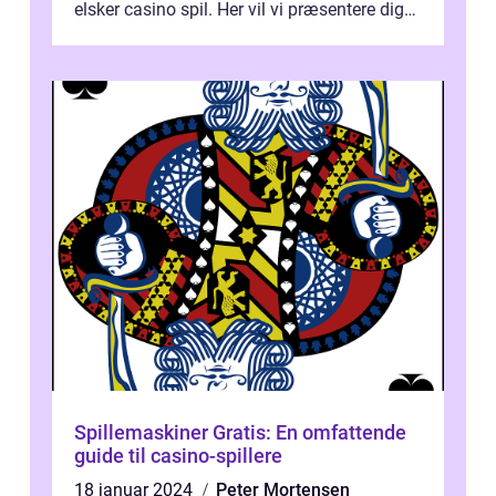
elsker casino spil. Her vil vi præsentere dig
for alt, hvad du...
Spillemaskiner Gratis: En omfattende
guide til casino-spillere
18 januar 2024
Peter Mortensen