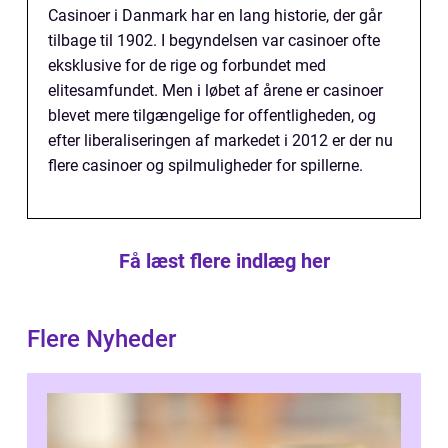
Casinoer i Danmark har en lang historie, der går
tilbage til 1902. I begyndelsen var casinoer ofte
eksklusive for de rige og forbundet med
elitesamfundet. Men i løbet af årene er casinoer
blevet mere tilgængelige for offentligheden, og
efter liberaliseringen af markedet i 2012 er der nu
flere casinoer og spilmuligheder for spillerne.
Få læst flere indlæg her
Flere Nyheder