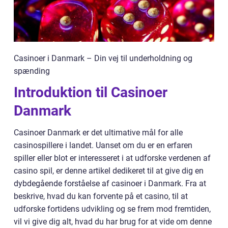
Casinoer i Danmark – Din vej til underholdning og
spænding
Introduktion til Casinoer
Danmark
Casinoer Danmark er det ultimative mål for alle
casinospillere i landet. Uanset om du er en erfaren
spiller eller blot er interesseret i at udforske verdenen af
casino spil, er denne artikel dedikeret til at give dig en
dybdegående forståelse af casinoer i Danmark. Fra at
beskrive, hvad du kan forvente på et casino, til at
udforske fortidens udvikling og se frem mod fremtiden,
vil vi give dig alt, hvad du har brug for at vide om denne