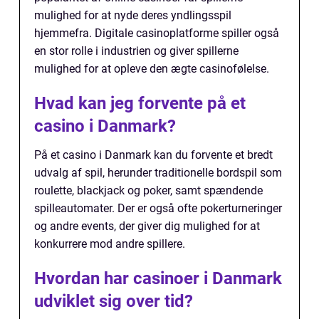
mulighed for at nyde deres yndlingsspil
hjemmefra. Digitale casinoplatforme spiller også
en stor rolle i industrien og giver spillerne
mulighed for at opleve den ægte casinofølelse.
Hvad kan jeg forvente på et
casino i Danmark?
På et casino i Danmark kan du forvente et bredt
udvalg af spil, herunder traditionelle bordspil som
roulette, blackjack og poker, samt spændende
spilleautomater. Der er også ofte pokerturneringer
og andre events, der giver dig mulighed for at
konkurrere mod andre spillere.
Hvordan har casinoer i Danmark
udviklet sig over tid?