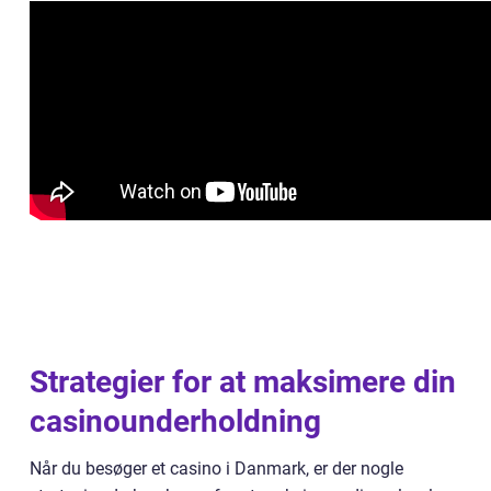
Strategier for at maksimere din
casinounderholdning
Når du besøger et casino i Danmark, er der nogle