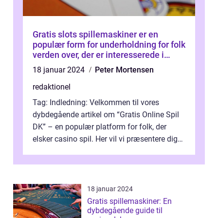
Gratis slots spillemaskiner er en
populær form for underholdning for folk
verden over, der er interesserede i
casino spil
18 januar 2024
Peter Mortensen
redaktionel
Tag: Indledning: Velkommen til vores
dybdegående artikel om “Gratis Online Spil
DK” – en populær platform for folk, der
elsker casino spil. Her vil vi præsentere dig
for alt, hvad du...
18 januar 2024
Gratis spillemaskiner: En
dybdegående guide til