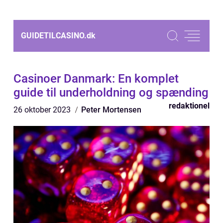
GUIDETILCASINO.
dk
Casinoer Danmark: En komplet
guide til underholdning og spænding
redaktionel
26 oktober 2023
Peter Mortensen