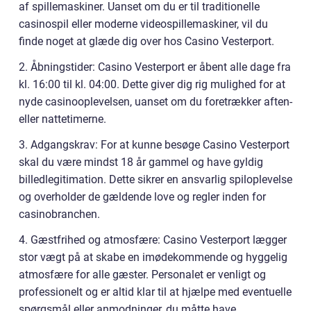
af spillemaskiner. Uanset om du er til traditionelle
casinospil eller moderne videospillemaskiner, vil du
finde noget at glæde dig over hos Casino Vesterport.
2. Åbningstider: Casino Vesterport er åbent alle dage fra
kl. 16:00 til kl. 04:00. Dette giver dig rig mulighed for at
nyde casinooplevelsen, uanset om du foretrækker aften-
eller nattetimerne.
3. Adgangskrav: For at kunne besøge Casino Vesterport
skal du være mindst 18 år gammel og have gyldig
billedlegitimation. Dette sikrer en ansvarlig spiloplevelse
og overholder de gældende love og regler inden for
casinobranchen.
4. Gæstfrihed og atmosfære: Casino Vesterport lægger
stor vægt på at skabe en imødekommende og hyggelig
atmosfære for alle gæster. Personalet er venligt og
professionelt og er altid klar til at hjælpe med eventuelle
spørgsmål eller anmodninger, du måtte have.