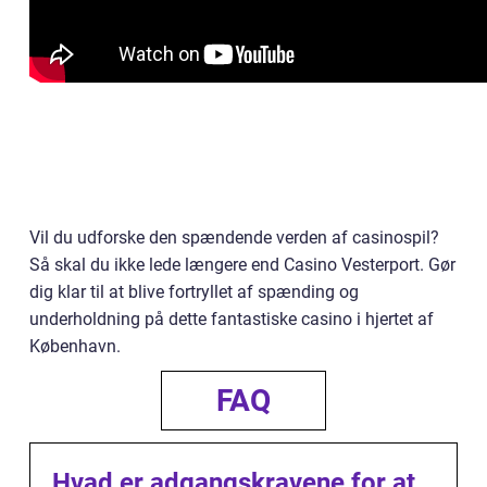
Vil du udforske den spændende verden af casinospil?
Så skal du ikke lede længere end Casino Vesterport. Gør
dig klar til at blive fortryllet af spænding og
underholdning på dette fantastiske casino i hjertet af
København.
FAQ
Hvad er adgangskravene for at