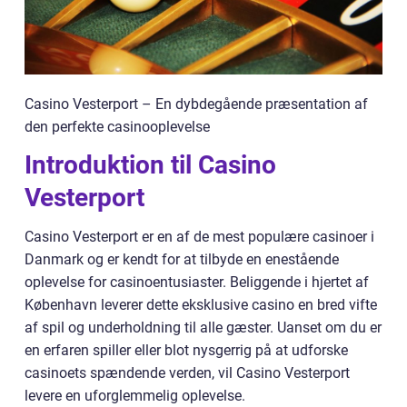
Casino Vesterport – En dybdegående præsentation af
den perfekte casinooplevelse
Introduktion til Casino
Vesterport
Casino Vesterport er en af de mest populære casinoer i
Danmark og er kendt for at tilbyde en enestående
oplevelse for casinoentusiaster. Beliggende i hjertet af
København leverer dette eksklusive casino en bred vifte
af spil og underholdning til alle gæster. Uanset om du er
en erfaren spiller eller blot nysgerrig på at udforske
casinoets spændende verden, vil Casino Vesterport
levere en uforglemmelig oplevelse.