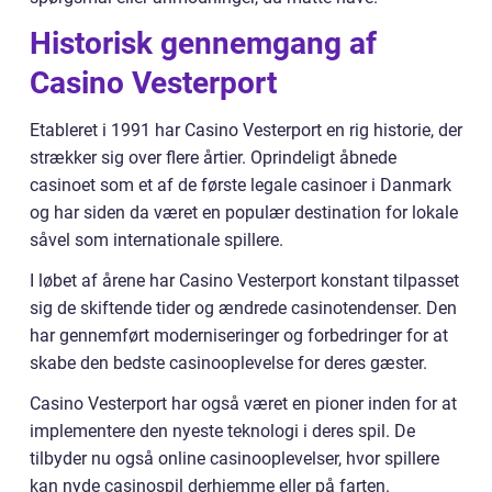
Historisk gennemgang af
Casino Vesterport
Etableret i 1991 har Casino Vesterport en rig historie, der
strækker sig over flere årtier. Oprindeligt åbnede
casinoet som et af de første legale casinoer i Danmark
og har siden da været en populær destination for lokale
såvel som internationale spillere.
I løbet af årene har Casino Vesterport konstant tilpasset
sig de skiftende tider og ændrede casinotendenser. Den
har gennemført moderniseringer og forbedringer for at
skabe den bedste casinooplevelse for deres gæster.
Casino Vesterport har også været en pioner inden for at
implementere den nyeste teknologi i deres spil. De
tilbyder nu også online casinooplevelser, hvor spillere
kan nyde casinospil derhjemme eller på farten.