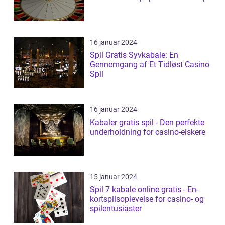
16 januar 2024
Spil Gratis Syvkabale: En
Gennemgang af Et Tidløst Casino
Spil
16 januar 2024
Kabaler gratis spil - Den perfekte
underholdning for casino-elskere
15 januar 2024
Spil 7 kabale online gratis - En-
kortspilsoplevelse for casino- og
spilentusiaster