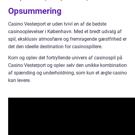
Opsummering
Casino Vesterport er uden tvivl en af de bedste
casinooplevelser i København. Med et bredt udvalg af
spil, eksklusiv atmosfære og fremragende gæstfrihed er
det den ideelle destination for casinospillere.
Kom og oplev det fortryllende univers af casinospil på
Casino Vesterport og oplev selv den unikke kombination
af spænding og underholdning, som kun et ægte casino
kan levere.