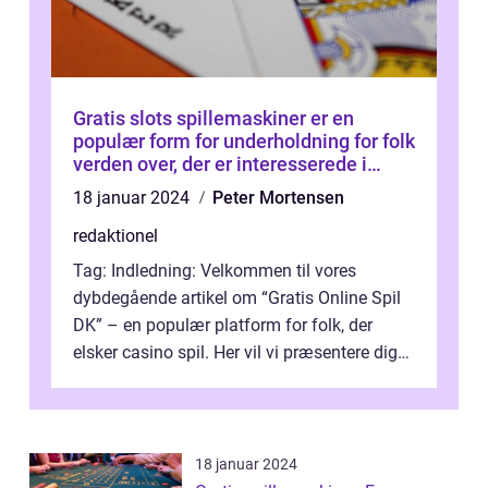
Gratis slots spillemaskiner er en
populær form for underholdning for folk
verden over, der er interesserede i
casino spil
18 januar 2024
Peter Mortensen
redaktionel
Tag: Indledning: Velkommen til vores
dybdegående artikel om “Gratis Online Spil
DK” – en populær platform for folk, der
elsker casino spil. Her vil vi præsentere dig
for alt, hvad du...
18 januar 2024