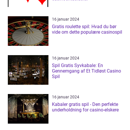
16 januar 2024
Gratis roulette spil: Hvad du bør
vide om dette populære casinospil
16 januar 2024
Spil Gratis Syvkabale: En
Gennemgang af Et Tidløst Casino
Spil
16 januar 2024
Kabaler gratis spil - Den perfekte
underholdning for casino-elskere