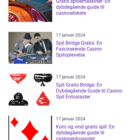
Gratis spillemaskiner: En
dybdegående guide til
casinoelskere
17 januar 2024
Spil Bridge Gratis: En
Fascinerende Casino
Spiloplevelse
17 januar 2024
Spil Gratis Bridge: En
Dybdegående Guide til Casino
Spil Entusiaster
17 januar 2024
Kom og vind gratis spil: En
dybdegående guide til
casinoentusiaster