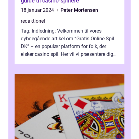
guide til casino-spillere
18 januar 2024
Peter Mortensen
redaktionel
Tag: Indledning: Velkommen til vores
dybdegående artikel om “Gratis Online Spil
DK” – en populær platform for folk, der
elsker casino spil. Her vil vi præsentere dig
for alt, hvad du...