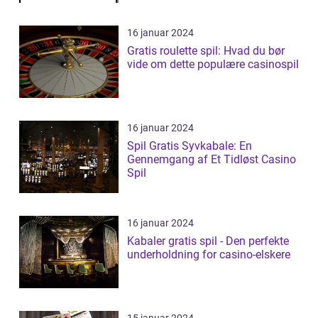
16 januar 2024
Gratis roulette spil: Hvad du bør
vide om dette populære casinospil
16 januar 2024
Spil Gratis Syvkabale: En
Gennemgang af Et Tidløst Casino
Spil
16 januar 2024
Kabaler gratis spil - Den perfekte
underholdning for casino-elskere