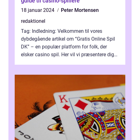
guide til casino-spillere
18 januar 2024
Peter Mortensen
redaktionel
Tag: Indledning: Velkommen til vores
dybdegående artikel om “Gratis Online Spil
DK” – en populær platform for folk, der
elsker casino spil. Her vil vi præsentere dig
for alt, hvad du...