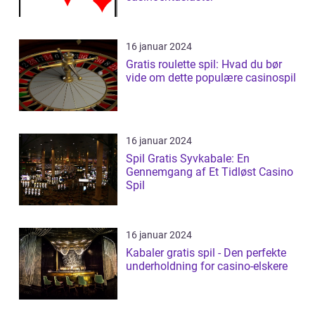
16 januar 2024
Gratis roulette spil: Hvad du bør
vide om dette populære casinospil
16 januar 2024
Spil Gratis Syvkabale: En
Gennemgang af Et Tidløst Casino
Spil
16 januar 2024
Kabaler gratis spil - Den perfekte
underholdning for casino-elskere