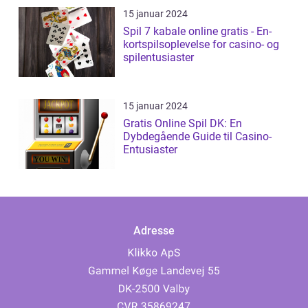
15 januar 2024
Spil 7 kabale online gratis - En-
kortspilsoplevelse for casino- og
spilentusiaster
15 januar 2024
Gratis Online Spil DK: En
Dybdegående Guide til Casino-
Entusiaster
Adresse