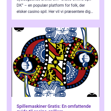
DK” – en populær platform for folk, der
elsker casino spil. Her vil vi præsentere dig
for alt, hvad du...
Spillemaskiner Gratis: En omfattende