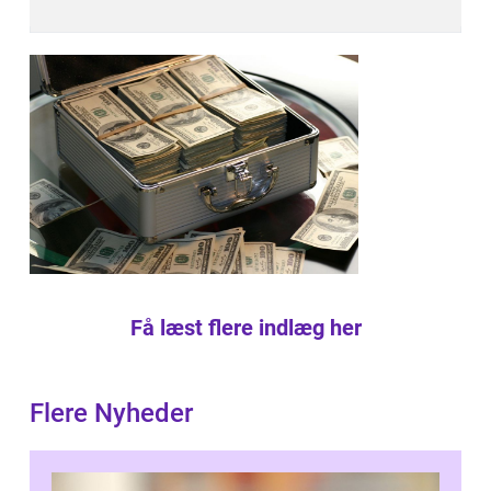
Få læst flere indlæg her
Flere Nyheder