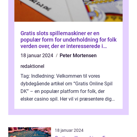
Gratis slots spillemaskiner er en
populær form for underholdning for folk
verden over, der er interesserede i
casino spil
18 januar 2024
Peter Mortensen
redaktionel
Tag: Indledning: Velkommen til vores
dybdegående artikel om “Gratis Online Spil
DK” – en populær platform for folk, der
elsker casino spil. Her vil vi præsentere dig
for alt, hvad du...
18 januar 2024