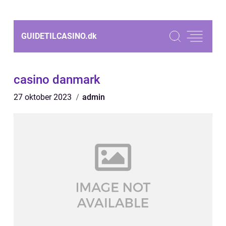
GUIDETILCASINO.
dk
casino danmark
27 oktober 2023
admin