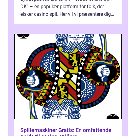
DK” – en populær platform for folk, der
elsker casino spil. Her vil vi præsentere dig
for alt, hvad du...
Spillemaskiner Gratis: En omfattende