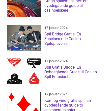
Gratis spillemaskiner: En
dybdegående guide til
casinoelskere
17 januar 2024
Spil Bridge Gratis: En
Fascinerende Casino
Spiloplevelse
17 januar 2024
Spil Gratis Bridge: En
Dybdegående Guide til Casino
Spil Entusiaster
17 januar 2024
Kom og vind gratis spil: En
dybdegående guide til
casinoentusiaster