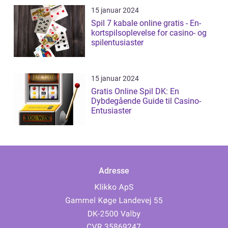
15 januar 2024
Spil 7 kabale online gratis - En-
kortspilsoplevelse for casino- og
spilentusiaster
15 januar 2024
Gratis Online Spil DK: En
Dybdegående Guide til Casino-
Entusiaster
Adresse