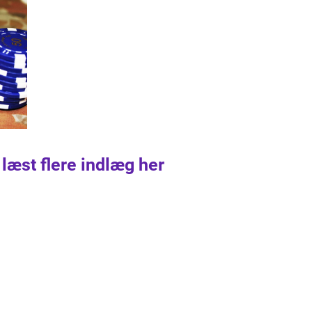
 læst flere indlæg her