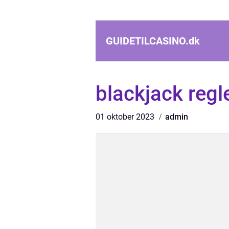
GUIDETILCASINO.
dk
blackjack regl
01 oktober 2023
admin