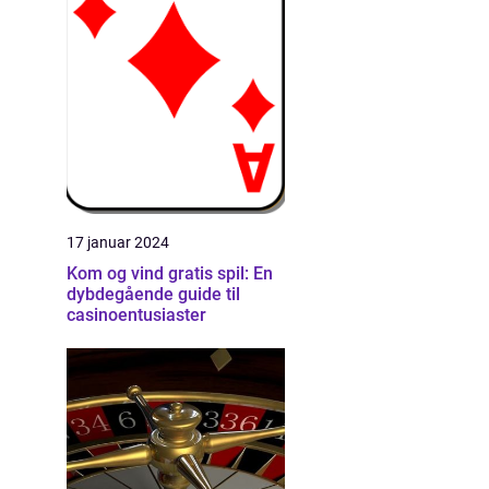
17 januar 2024
Kom og vind gratis spil: En
dybdegående guide til
casinoentusiaster