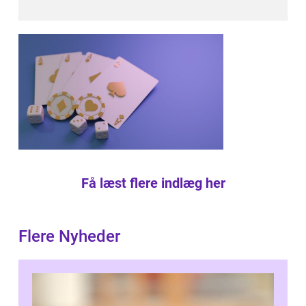
Få læst flere indlæg her
Flere Nyheder