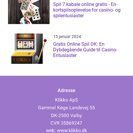
Spil 7 kabale online gratis - En-
kortspilsoplevelse for casino- og
spilentusiaster
15 januar 2024
Gratis Online Spil DK: En
Dybdegående Guide til Casino-
Entusiaster
Adresse
web:
www.klikko.dk