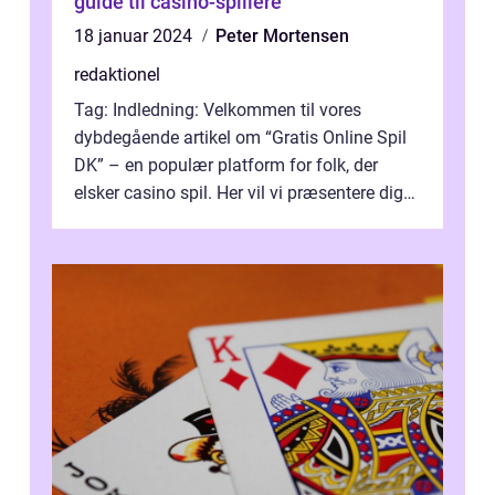
guide til casino-spillere
18 januar 2024
Peter Mortensen
redaktionel
Tag: Indledning: Velkommen til vores
dybdegående artikel om “Gratis Online Spil
DK” – en populær platform for folk, der
elsker casino spil. Her vil vi præsentere dig
for alt, hvad du...