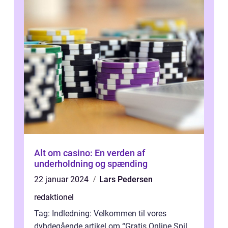
Alt om casino: En verden af
underholdning og spænding
22 januar 2024
Lars Pedersen
redaktionel
Tag: Indledning: Velkommen til vores
dybdegående artikel om “Gratis Online Spil