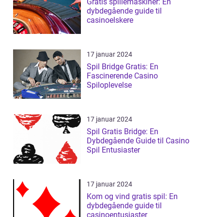
Gratis spillemaskiner: En
dybdegående guide til
casinoelskere
17 januar 2024
Spil Bridge Gratis: En
Fascinerende Casino
Spiloplevelse
17 januar 2024
Spil Gratis Bridge: En
Dybdegående Guide til Casino
Spil Entusiaster
17 januar 2024
Kom og vind gratis spil: En
dybdegående guide til
casinoentusiaster