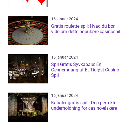
16 januar 2024
Gratis roulette spil: Hvad du bør
vide om dette populære casinospil
16 januar 2024
Spil Gratis Syvkabale: En
Gennemgang af Et Tidløst Casino
Spil
16 januar 2024
Kabaler gratis spil - Den perfekte
underholdning for casino-elskere