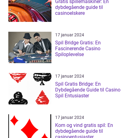
Gratis spillemaskiner: En
dybdegående guide til
casinoelskere
17 januar 2024
Spil Bridge Gratis: En
Fascinerende Casino
Spiloplevelse
17 januar 2024
Spil Gratis Bridge: En
Dybdegående Guide til Casino
Spil Entusiaster
17 januar 2024
Kom og vind gratis spil: En
dybdegående guide til
casinoentusiaster