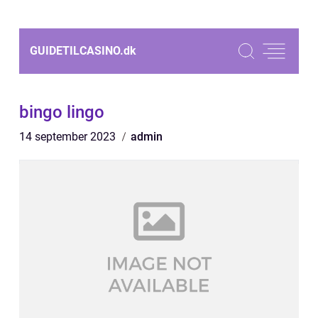
GUIDETILCASINO.
dk
bingo lingo
14 september 2023
admin