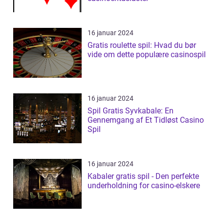
16 januar 2024
Gratis roulette spil: Hvad du bør
vide om dette populære casinospil
16 januar 2024
Spil Gratis Syvkabale: En
Gennemgang af Et Tidløst Casino
Spil
16 januar 2024
Kabaler gratis spil - Den perfekte
underholdning for casino-elskere