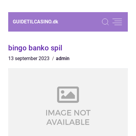
GUIDETILCASINO.
dk
bingo banko spil
13 september 2023
admin