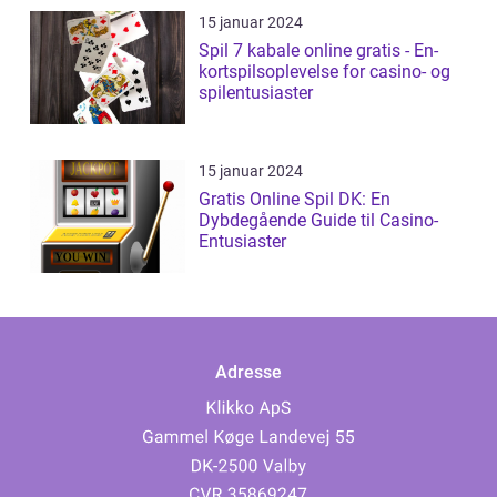
15 januar 2024
Spil 7 kabale online gratis - En-
kortspilsoplevelse for casino- og
spilentusiaster
15 januar 2024
Gratis Online Spil DK: En
Dybdegående Guide til Casino-
Entusiaster
Adresse