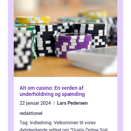
Alt om casino: En verden af
underholdning og spænding
22 januar 2024
Lars Pedersen
redaktionel
Tag: Indledning: Velkommen til vores
dybdegående artikel om “Gratis Online Spil