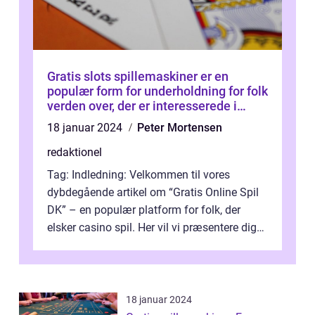
Gratis slots spillemaskiner er en
populær form for underholdning for folk
verden over, der er interesserede i
casino spil
18 januar 2024
Peter Mortensen
redaktionel
Tag: Indledning: Velkommen til vores
dybdegående artikel om “Gratis Online Spil
DK” – en populær platform for folk, der
elsker casino spil. Her vil vi præsentere dig
for alt, hvad du...
18 januar 2024