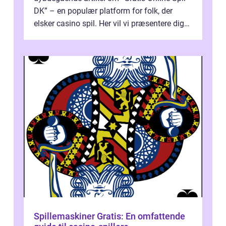
DK” – en populær platform for folk, der
elsker casino spil. Her vil vi præsentere dig
for alt, hvad du...
Spillemaskiner Gratis: En omfattende