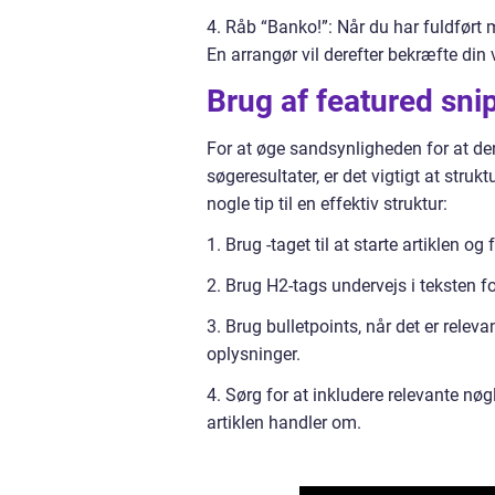
4. Råb “Banko!”: Når du har fuldført m
En arrangør vil derefter bekræfte din 
Brug af featured snip
For at øge sandsynligheden for at denn
søgeresultater, er det vigtigt at stru
nogle tip til en effektiv struktur:
1. Brug -taget til at starte artikle
2. Brug H2-tags undervejs i teksten for
3. Brug bulletpoints, når det er releva
oplysninger.
4. Sørg for at inkludere relevante nøg
artiklen handler om.