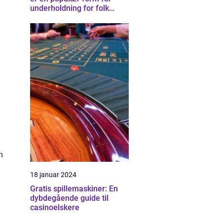
underholdning for folk
verden over, der er
interesserede i casino spil
m
18 januar 2024
Gratis spillemaskiner: En
dybdegående guide til
casinoelskere