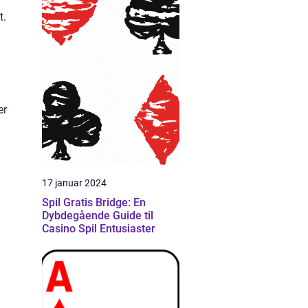
t.
er
17 januar 2024
Spil Gratis Bridge: En
Dybdegående Guide til
Casino Spil Entusiaster