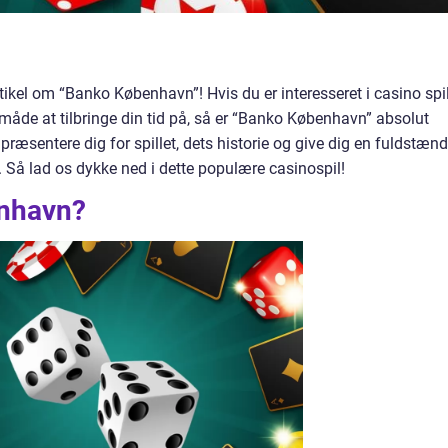
kel om “Banko København”! Hvis du er interesseret i casino spi
måde at tilbringe din tid på, så er “Banko København” absolut
i præsentere dig for spillet, dets historie og give dig en fuldstænd
. Så lad os dykke ned i dette populære casinospil!
nhavn?