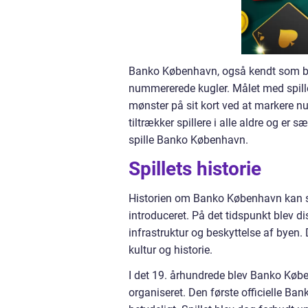
Banko København, også kendt som byspi
nummererede kugler. Målet med spillet
mønster på sit kort ved at markere n
tiltrækker spillere i alle aldre og er 
spille Banko København.
Spillets historie
Historien om Banko København kan spor
introduceret. På det tidspunkt blev dis
infrastruktur og beskyttelse af byen
kultur og historie.
I det 19. århundrede blev Banko Køb
organiseret. Den første officielle Ban