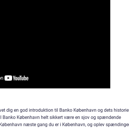
vet dig en god introduktion til Banko København og dets historie
, vil Banko København helt sikkert være en sjov og spændende
nko København næste gang du er i København, og oplev spændinge