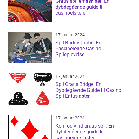
Gratis spillemaskiner: En
dybdegående guide til
casinoelskere
17 januar 2024
Spil Bridge Gratis: En
Fascinerende Casino
Spiloplevelse
17 januar 2024
Spil Gratis Bridge: En
Dybdegående Guide til Casino
Spil Entusiaster
17 januar 2024
Kom og vind gratis spil: En
dybdegående guide til
casinoentusiaster