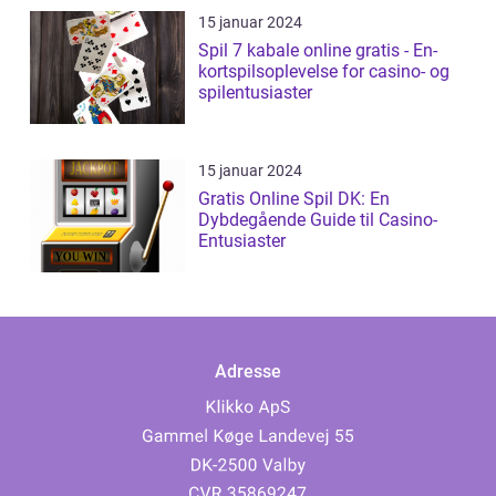
15 januar 2024
Spil 7 kabale online gratis - En-
kortspilsoplevelse for casino- og
spilentusiaster
15 januar 2024
Gratis Online Spil DK: En
Dybdegående Guide til Casino-
Entusiaster
Adresse