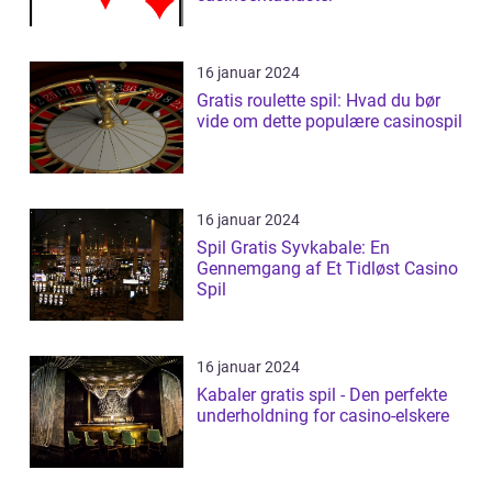
16 januar 2024
Gratis roulette spil: Hvad du bør
vide om dette populære casinospil
16 januar 2024
Spil Gratis Syvkabale: En
Gennemgang af Et Tidløst Casino
Spil
16 januar 2024
Kabaler gratis spil - Den perfekte
underholdning for casino-elskere