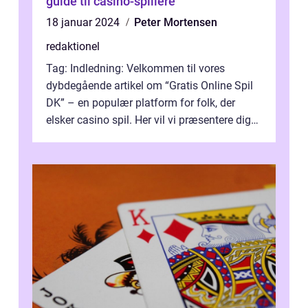
guide til casino-spillere
18 januar 2024
Peter Mortensen
redaktionel
Tag: Indledning: Velkommen til vores
dybdegående artikel om “Gratis Online Spil
DK” – en populær platform for folk, der
elsker casino spil. Her vil vi præsentere dig
for alt, hvad du...